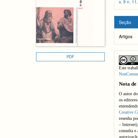
artigos
princi
v. 9 n. 1
artigo
Seção
Artigos
PDF
Este traba
NonCommerc
Nota de 
O autor do
os editores
entendendo
Creative 
resenha po
– Internet)
consulta e
autorizaçã