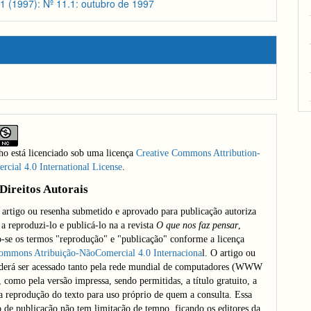
pal
1.1 (1997): Nº 11.1: outubro de 1997
lho está licenciado sob uma licença
Creative Commons Attribution-
ial 4.0 International License
.
Direitos Autorais
 artigo ou resenha submetido e aprovado para publicação autoriza
 a reproduzi-lo e publicá-lo na a revista
O que nos faz pensar
,
-se os termos "reprodução" e "publicação" conforme a licença
Commons Atribuição-NãoComercial 4.0 Internaciona
l. O artigo ou
derá ser acessado tanto pela rede mundial de computadores (WWW
, como pela versão impressa, sendo permitidas, a título gratuito, a
 a reprodução do texto para uso próprio de quem a consulta. Essa
o de publicação não tem limitação de tempo, ficando os editores da