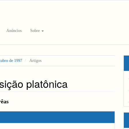
Anúncios
Sobre
utubro de 1997
Artigos
sição platônica
eúdo
rêas
hes