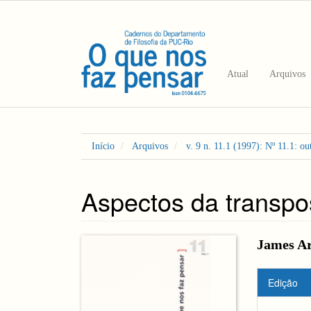
Navegação
Principal
Conteúdo
principal
Barra
Atual
Arquivos
Lateral
Início
Arquivos
v. 9 n. 11.1 (1997): Nº 11.1: o
Aspectos da transpo
Barra
Cont
James A
lateral
do
Detal
Edição
de
artigo
do