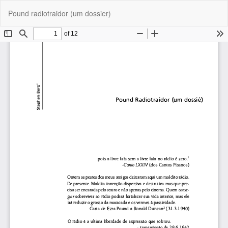
Voltar
Pound radiotraidor (um dossier)
aos
Bai
Ba
Detalhes
P
do
Artigo