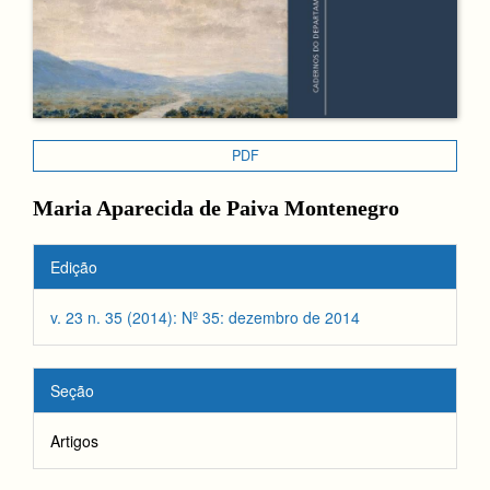
PDF
Conteúdo
Maria Aparecida de Paiva Montenegro
do
Detalhes
Edição
artigo
do
principal
v. 23 n. 35 (2014): Nº 35: dezembro de 2014
artigo
Seção
Artigos