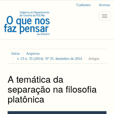
Navegação
Cadastro
Acesso
Principal
Conteúdo
Toggl
principal
navig
Barra
Lateral
Início
Arquivos
v. 23 n. 35 (2014): Nº 35: dezembro de 2014
Artigos
A temática da
separação na filosofia
platônica