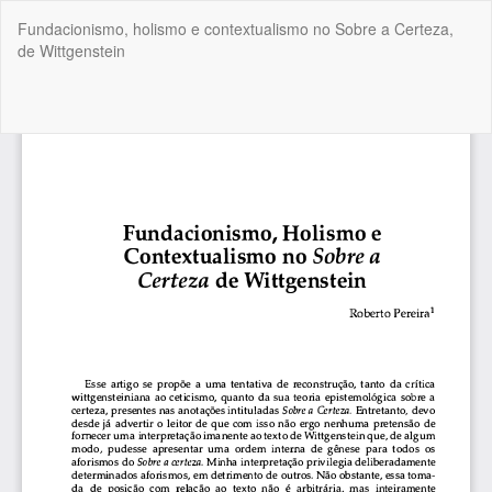
Voltar
Fundacionismo, holismo e contextualismo no Sobre a Certeza,
aos
de Wittgenstein
Detalhes
do
Artigo
Bai
Ba
P