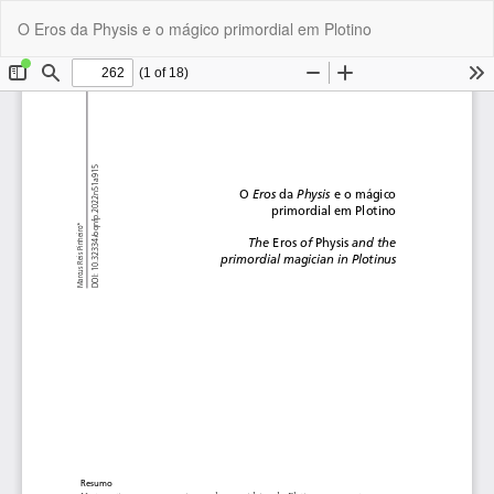
Voltar
O Eros da Physis e o mágico primordial em Plotino
aos
Bai
Ba
Detalhes
P
do
Artigo